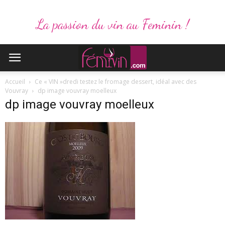
La passion du vin au Feminin !
Accueil
Ce « VIN »dredi testez le fromage dessert, idéal avec des
Vouvray
dp image vouvray moelleux
dp image vouvray moelleux