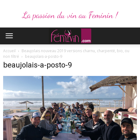
La passion du vin au Feminin !
Accueil
Beaujolais nouveau 2019 versions charnu, charpenté, bio, ou
non filtré
beaujolais-a-posto-9
beaujolais-a-posto-9