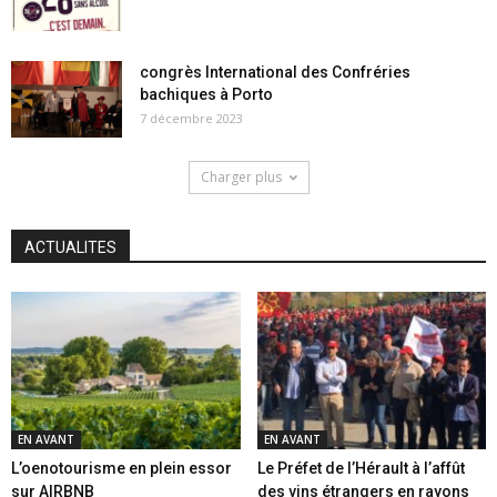
congrès International des Confréries
bachiques à Porto
7 décembre 2023
Charger plus
ACTUALITES
EN AVANT
EN AVANT
L’oenotourisme en plein essor
Le Préfet de l’Hérault à l’affût
sur AIRBNB
des vins étrangers en rayons