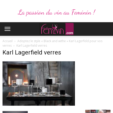
La passion du vin au Feminin !
Accueil
Adoptez le style « Black and withe » Karl Lagerfeld pour vos
verres
Karl Lagerfield verres
Karl Lagerfield verres