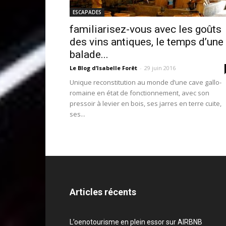
ESCAPADES
familiarisez-vous avec les goûts
des vins antiques, le temps d’une
balade...
Le Blog d’Isabelle Forêt
-
29 juin 2016
Unique reconstitution au monde d’une cave gallo-
romaine en état de fonctionnement, avec son
pressoir à levier en bois, ses jarres en terre cuite,
ses...
Articles récents
L’oenotourisme en plein essor sur AIRBNB