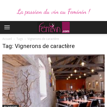
La passion du vin au Feminin !
Accueil
Tags
Vignerons de caractère
Tag: Vignerons de caractère
ESCAPADES