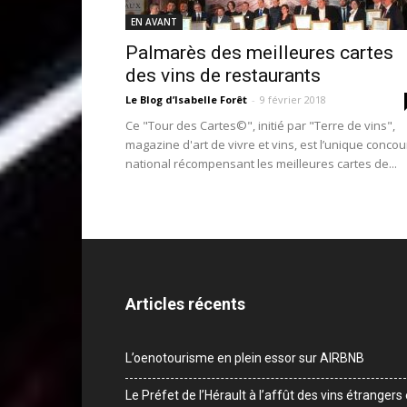
EN AVANT
Palmarès des meilleures cartes
des vins de restaurants
Le Blog d’Isabelle Forêt
-
9 février 2018
Ce "Tour des Cartes©", initié par "Terre de vins",
magazine d'art de vivre et vins, est l’unique concou
national récompensant les meilleures cartes de...
Articles récents
L’oenotourisme en plein essor sur AIRBNB
Le Préfet de l’Hérault à l’affût des vins étrangers