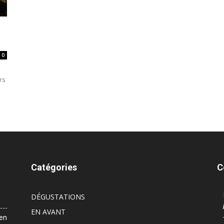
0
rs
Catégories
C
DÉGUSTATIONS
EN AVANT
 en