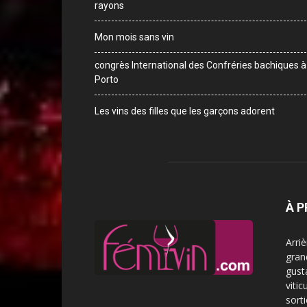
rayons
Mon mois sans vin
congrès International des Confréries bachiques à
Porto
Les vins des filles que les garçons adorent
À 
Arri
gran
gust
vitic
sorti