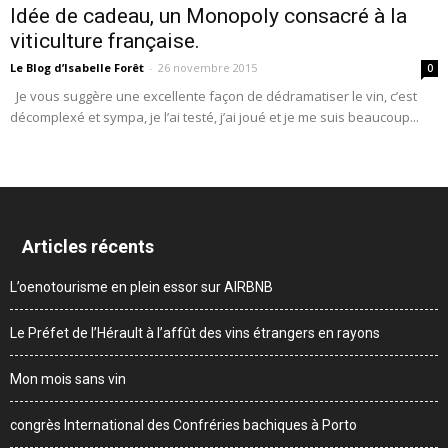
Idée de cadeau, un Monopoly consacré à la
viticulture française.
Le Blog d’Isabelle Forêt
-
26 novembre 2015
0
Je vous suggère une excellente façon de dédramatiser le vin, c’est
décomplexé et sympa, je l’ai testé, j’ai joué et je me suis beaucoup...
Articles récents
L’oenotourisme en plein essor sur AIRBNB
Le Préfet de l’Hérault à l’affût des vins étrangers en rayons
Mon mois sans vin
congrès International des Confréries bachiques à Porto