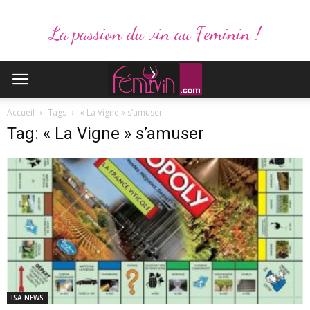
La passion du vin au Feminin !
Accueil
Tags
« La Vigne » s’amuser
Tag: « La Vigne » s’amuser
ISA NEWS