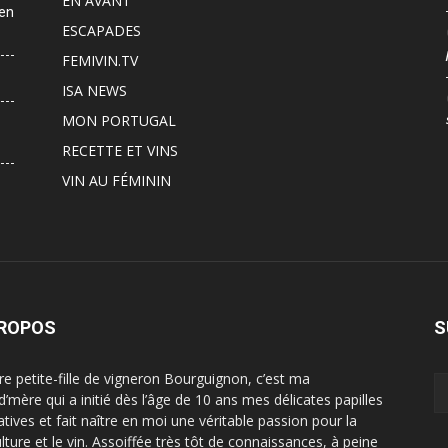
EN AVANT
 en
ESCAPADES
FEMIVIN.TV
ISA NEWS
MON PORTUGAL
RECETTE ET VINS
VIN AU FÉMININ
PROPOS
S
ère petite-fille de vigneron Bourguignon, c’est ma
d’mère qui a initié dès l’âge de 10 ans mes délicates papilles
atives et fait naître en moi une véritable passion pour la
ulture et le vin. Assoiffée très tôt de connaissances, à peine