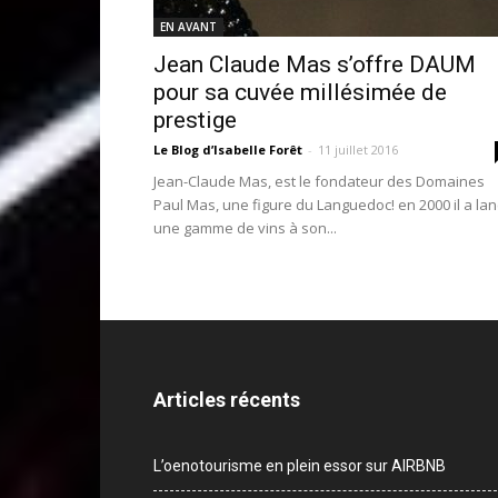
EN AVANT
Jean Claude Mas s’offre DAUM
pour sa cuvée millésimée de
prestige
Le Blog d’Isabelle Forêt
-
11 juillet 2016
Jean-Claude Mas, est le fondateur des Domaines
Paul Mas, une figure du Languedoc! en 2000 il a la
une gamme de vins à son...
Articles récents
L’oenotourisme en plein essor sur AIRBNB