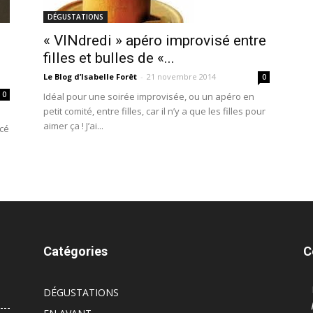
DÉGUSTATIONS
« VINdredi » apéro improvisé entre
filles et bulles de «...
Le Blog d’Isabelle Forêt
-
21 novembre 2014
0
0
Idéal pour une soirée improvisée, ou un apéro en
petit comité, entre filles, car il n’y a que les filles pour
aimer ça ! J’ai...
ncé
Catégories
C
DÉGUSTATIONS