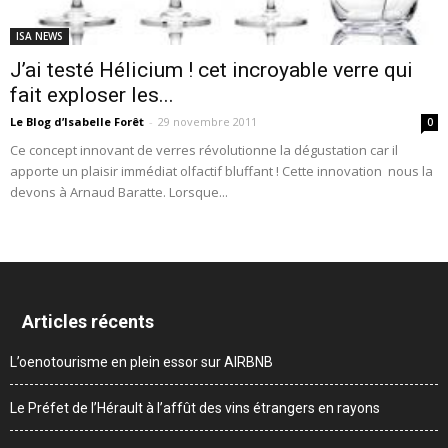
ISA NEWS
J’ai testé Hélicium ! cet incroyable verre qui
fait exploser les...
Le Blog d’Isabelle Forêt
-
29 novembre 2011
0
Ce concept innovant de verres révolutionne la dégustation car il
apporte un plaisir immédiat olfactif bluffant ! Cette innovation nous la
devons à Arnaud Baratte. Lorsque...
Articles récents
L’oenotourisme en plein essor sur AIRBNB
Le Préfet de l’Hérault à l’affût des vins étrangers en rayons