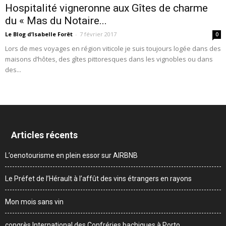
Hospitalité vigneronne aux Gîtes de charme
du « Mas du Notaire...
Le Blog d’Isabelle Forêt
-
7 février 2017
0
Lors de mes voyages en région viticole je suis toujours logée dans des
maisons d’hôtes, des gîtes pittoresques dans les vignobles ou dans
des...
Articles récents
L’oenotourisme en plein essor sur AIRBNB
Le Préfet de l’Hérault à l’affût des vins étrangers en rayons
Mon mois sans vin
congrès International des Confréries bachiques à Porto