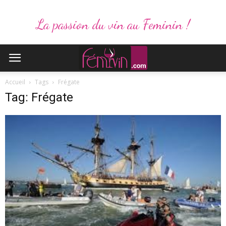
La passion du vin au Feminin !
Accueil
Tags
Frégate
Tag: Frégate