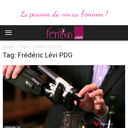
La passion du vin au Feminin !
Accueil
Tags
Frédéric Lévi PDG
Tag: Frédéric Lévi PDG
FEMIVIN.TV