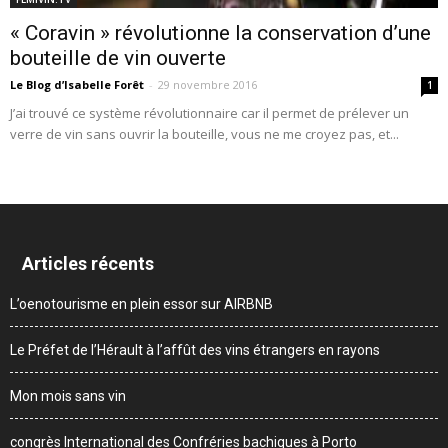
« Coravin » révolutionne la conservation d’une
bouteille de vin ouverte
Le Blog d’Isabelle Forêt
-
29 novembre 2016
1
J’ai trouvé ce système révolutionnaire car il permet de prélever un
verre de vin sans ouvrir la bouteille, vous ne me croyez pas, et...
Articles récents
L’oenotourisme en plein essor sur AIRBNB
Le Préfet de l’Hérault à l’affût des vins étrangers en rayons
Mon mois sans vin
congrès International des Confréries bachiques à Porto