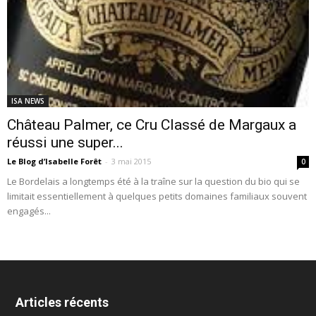
ISA NEWS
Château Palmer, ce Cru Classé de Margaux a
réussi une super...
Le Blog d’Isabelle Forêt
-
3 mai 2015
0
Le Bordelais a longtemps été à la traîne sur la question du bio qui se
limitait essentiellement à quelques petits domaines familiaux souvent
engagés...
Articles récents