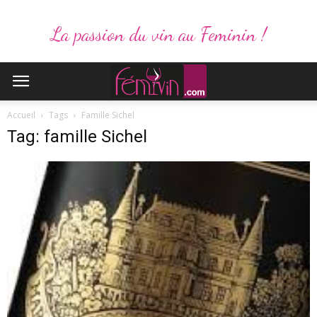
La passion du vin au Feminin !
Accueil
Tags
Famille Sichel
Tag: famille Sichel