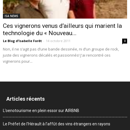
ISA NEWS
Ces vignerons venus d’ailleurs qui marient la
technologie du « Nouveau...
Le Blog d’Isabelle Forêt
-
14 octobre 2011
0
Non, il ne s’agit pas d’une bande dessinée, ni d’un groupe de rock,
juste des vignerons décalés et passionnés! J'ai rencontré ces
vignerons pour...
Articles récents
L’oenotourisme en plein essor sur AIRBNB
Le Préfet de l’Hérault à l’affût des vins étrangers en rayons