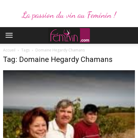
La passion du vin au Feminin !
Accueil
Tags
Domaine Hegardy Chamans
Tag: Domaine Hegardy Chamans