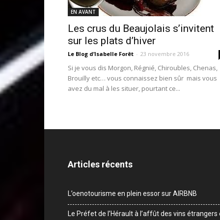
EN AVANT
Les crus du Beaujolais s’invitent
sur les plats d’hiver
Le Blog d’Isabelle Forêt
-
23 novembre 2016
Si je vous dis Morgon, Régnié, Chiroubles, Chenas,
Brouilly etc… vous connaissez bien sûr mais vous
avez du mal à les situer, pourtant ce...
Articles récents
L’oenotourisme en plein essor sur AIRBNB
Le Préfet de l’Hérault à l’affût des vins étrangers