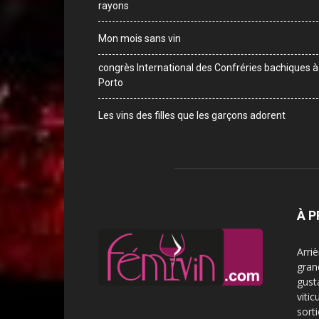
rayons
Mon mois sans vin
congrès International des Confréries bachiques à
Porto
Les vins des filles que les garçons adorent
À 
Arri
gran
gust
vitic
sorti