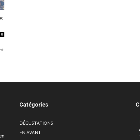
s
0
nt
Catégories
C
DÉGUSTATIONS
EN AVANT
 en