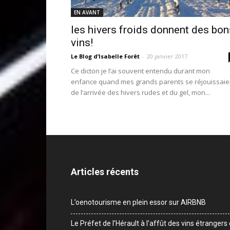
EN AVANT
les hivers froids donnent des bon
vins!
Le Blog d’Isabelle Forêt
-
20 janvier 2017
Ce dicton je l’ai souvent entendu durant mon
enfance quand mes grands parents se réjouissaie
de l’arrivée des hivers rudes et du gel, mon...
Articles récents
L’oenotourisme en plein essor sur AIRBNB
Le Préfet de l’Hérault à l’affût des vins étrangers