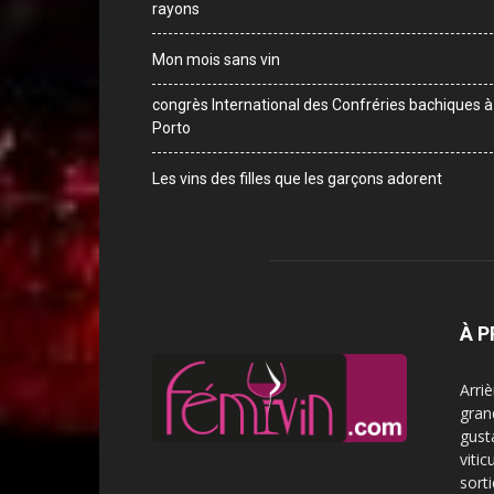
rayons
Mon mois sans vin
congrès International des Confréries bachiques à
Porto
Les vins des filles que les garçons adorent
À 
Arri
gran
gust
vitic
sorti