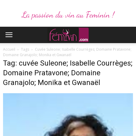
La passion du vin au Feminin !
Accueil
Tags
Cuvée Suleone; Isabelle Courrèges; Domaine Pratavone;
Domaine Granajolo; Monika et Gwanaël
Tag: cuvée Suleone; Isabelle Courrèges;
Domaine Pratavone; Domaine
Granajolo; Monika et Gwanaël