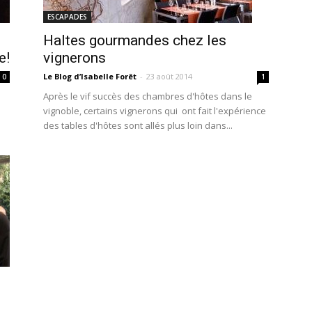
ESCAPADES
,
Haltes gourmandes chez les
e!
vignerons
Le Blog d’Isabelle Forêt
-
23 août 2014
0
1
Après le vif succès des chambres d'hôtes dans le
vignoble, certains vignerons qui ont fait l'expérience
des tables d'hôtes sont allés plus loin dans...