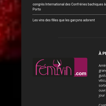
congrès International des Confréries bachiques à
Porto
Les vins des filles que les garçons adorent
À 
Arri
gran
gust
vitic
sorti
ouvra
jour 
Cont