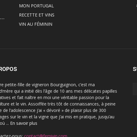
MON PORTUGAL
RECETTE ET VINS
VIN AU FÉMININ
PROPOS
S
ère petite-fille de vigneron Bourguignon, c’est ma
d’mère qui a initié dès l’âge de 10 ans mes délicates papilles
atives et fait naître en moi une véritable passion pour la
ulture et le vin. Assoiffée très tôt de connaissances, à peine
e de l’adolescence j’ai « dévoré » de plaisir plus de 300
ges sur le vin et la vigne que j’ai mis en pratique, jusqu’au
où ...
En savoir plus
actez-nous:
contact@femivin.com