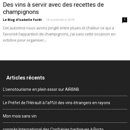
Des vins à servir avec des recettes de
champignons
Le Blog d’Isabelle Forêt
-
14 novembre 2019
1
Cet automne nous avons jonglé entre pluies et chaleur ce qui a
favorisé l’apparition de champignons, j’ai saisi cette occasion en
octobre pour organiser...
Articles récents
L’oenotourisme en plein essor sur AIRBNB
Le Préfet de l’Hérault à l’affût des vins étrangers en rayons
Mon mois sans vin
congrès International des Confréries bachiques à Porto