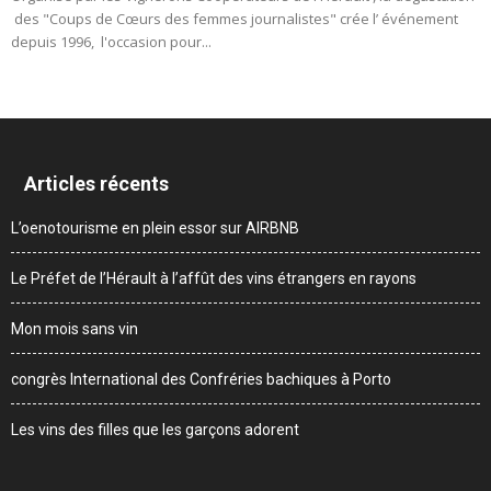
des "Coups de Cœurs des femmes journalistes" crée l’ événement
depuis 1996, l'occasion pour...
Articles récents
L’oenotourisme en plein essor sur AIRBNB
Le Préfet de l’Hérault à l’affût des vins étrangers en rayons
Mon mois sans vin
congrès International des Confréries bachiques à Porto
Les vins des filles que les garçons adorent