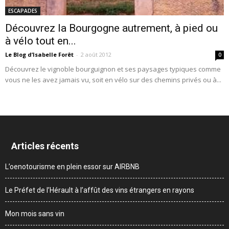
ESCAPADES
Découvrez la Bourgogne autrement, à pied ou
à vélo tout en...
Le Blog d’Isabelle Forêt
-
2 août 2012
0
Découvrez le vignoble bourguignon et ses paysages typiques comme
vous ne les avez jamais vu, soit en vélo sur des chemins privés ou à...
Articles récents
L’oenotourisme en plein essor sur AIRBNB
Le Préfet de l’Hérault à l’affût des vins étrangers en rayons
Mon mois sans vin