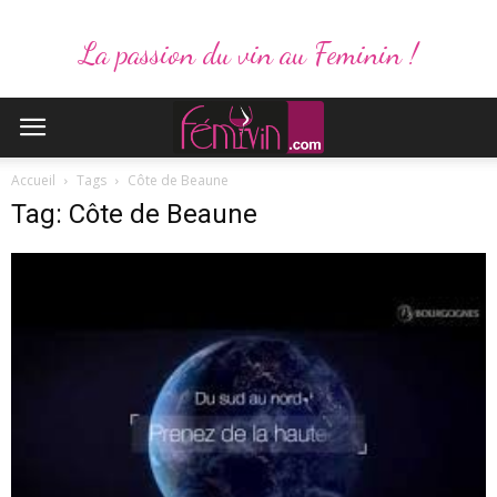
La passion du vin au Feminin !
Accueil
Tags
Côte de Beaune
Tag: Côte de Beaune