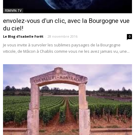
FEMIVIN.TV
envolez-vous d’un clic, avec la Bourgogne vue
du ciel!
Le Blog d’Isabelle Forêt
-
28 novembre 2016
0
Je vous invite à survoler les sublimes paysages de la Bourgogne
viticole, de Mâcon à Chablis comme vous ne les avez jamais vu, une...