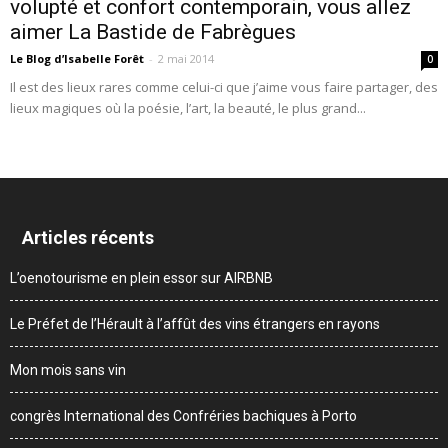
volupté et confort contemporain, vous allez
aimer La Bastide de Fabrègues
Le Blog d’Isabelle Forêt
-
2 mai 2014
0
Il est des lieux rares comme celui-ci que j’aime vous faire partager, des
lieux magiques où la poésie, l’art, la beauté, le plus grand...
Articles récents
L’oenotourisme en plein essor sur AIRBNB
Le Préfet de l’Hérault à l’affût des vins étrangers en rayons
Mon mois sans vin
congrès International des Confréries bachiques à Porto