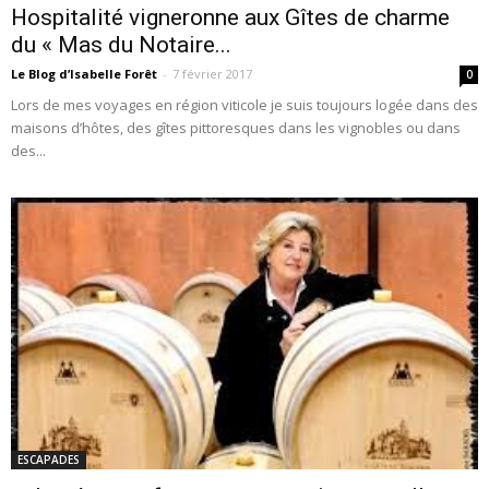
Hospitalité vigneronne aux Gîtes de charme
du « Mas du Notaire...
Le Blog d’Isabelle Forêt
-
7 février 2017
0
Lors de mes voyages en région viticole je suis toujours logée dans des
maisons d’hôtes, des gîtes pittoresques dans les vignobles ou dans
des...
ESCAPADES