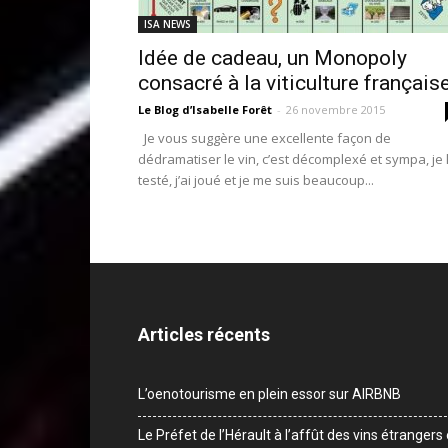
ISA NEWS
Idée de cadeau, un Monopoly
consacré à la viticulture française
Le Blog d’Isabelle Forêt
-
26 novembre 2015
Je vous suggère une excellente façon de
dédramatiser le vin, c’est décomplexé et sympa, je l
testé, j’ai joué et je me suis beaucoup...
Articles récents
L’oenotourisme en plein essor sur AIRBNB
Le Préfet de l’Hérault à l’affût des vins étrangers