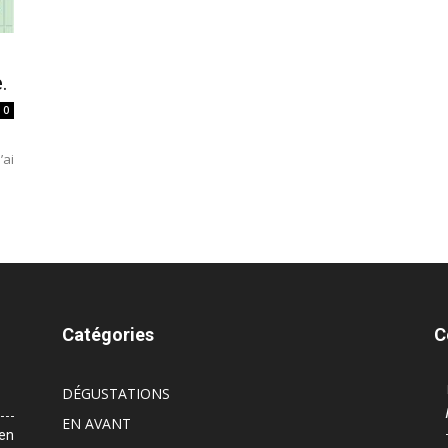
.
0
’ai
Catégories
C
DÉGUSTATIONS
EN AVANT
 en