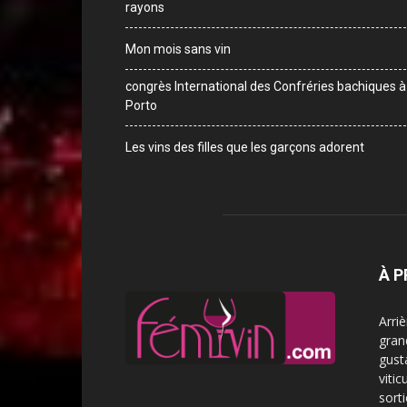
rayons
Mon mois sans vin
congrès International des Confréries bachiques à
Porto
Les vins des filles que les garçons adorent
À 
Arri
gran
gust
vitic
sorti