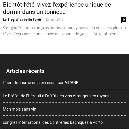
Bientôt l’été, vivez l’expérience unique de
dormir dans un tonneau
Le Blog d’Isabelle Forêt
-
12 mai 2019
0
S'engouffrer dans un gros tonneau pour y passer la nuit n'est plus un
rêve. C'est comme une envie de cabane de gosse! Original, bien...
Articles récents
L’oenotourisme en plein essor sur AIRBNB
Le Préfet de l’Hérault à l’affût des vins étrangers en rayons
Mon mois sans vin
congrès International des Confréries bachiques à Porto