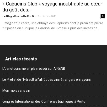
« Capucins Club » voyage inoubliable au cœur
du goût des...
Le Blog d’Isabelle Forêt
-
3 octobre 2011
0
Imaginez le cadre, une Abbaye des Capucins dont la première pierre
fût posée en 1629 par le Cardinal de Richelieu, puis des invités de...
Articles récents
L’oenotourisme en plein essor sur AIRBNB
Le Préfet de l’Hérault à l’affût des vins étrangers en rayons
Mon mois sans vin
congrès International des Confréries bachiques à Porto