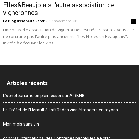
Elles&Beaujolais l’autre association de
vigneronnes
Le Blog d’Isabelle Forêt
-
17 novembre 2018
0
Une nouvelle association de vigneronnes est née! rassurez-vous elle
ne contrarie pas l'autre plus ancienne! "Les Etoiles en Beaujolais".
Invitée à découvrir les vins...
Articles récents
L’oenotourisme en plein essor sur AIRBNB
Le Préfet de l’Hérault à l’affût des vins étrangers en rayons
Mon mois sans vin
congrès International des Confréries bachiques à Porto