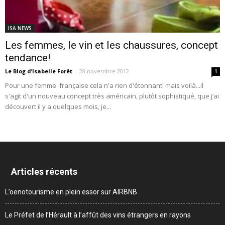
ISA NEWS
Les femmes, le vin et les chaussures, concept
tendance!
Le Blog d’Isabelle Forêt
-
28 novembre 2012
1
Pour une femme française cela n'a rien d'étonnant! mais voilà...il
s'agit d'un nouveau concept très américain, plutôt sophistiqué, que j’ai
découvert il y a quelques mois, je...
Articles récents
L’oenotourisme en plein essor sur AIRBNB
Le Préfet de l’Hérault à l’affût des vins étrangers en rayons