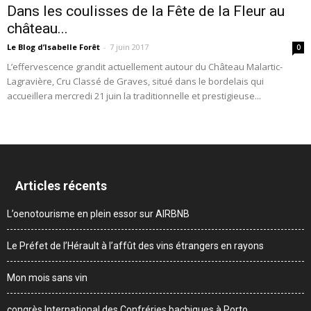
Dans les coulisses de la Fête de la Fleur au
château...
Le Blog d’Isabelle Forêt
-
7 juin 2017
0
L’effervescence grandit actuellement autour du Château Malartic-
Lagravière, Cru Classé de Graves, situé dans le bordelais qui
accueillera mercredi 21 juin la traditionnelle et prestigieuse...
Articles récents
L’oenotourisme en plein essor sur AIRBNB
Le Préfet de l’Hérault à l’affût des vins étrangers en rayons
Mon mois sans vin
congrès International des Confréries bachiques à Porto