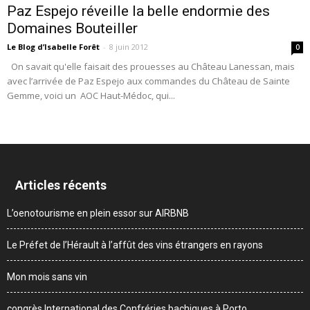
Paz Espejo réveille la belle endormie des
Domaines Bouteiller
Le Blog d’Isabelle Forêt
-
8 juin 2012
0
On savait qu'elle faisait des prouesses au Château Lanessan, mais
avec l’arrivée de Paz Espejo aux commandes du Château de Sainte
Gemme, voici un AOC Haut-Médoc, qui...
Articles récents
L’oenotourisme en plein essor sur AIRBNB
Le Préfet de l’Hérault à l’affût des vins étrangers en rayons
Mon mois sans vin
congrès International des Confréries bachiques à Porto