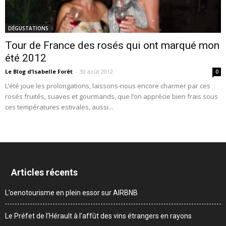
DÉGUSTATIONS
Tour de France des rosés qui ont marqué mon
été 2012
Le Blog d’Isabelle Forêt
-
30 août 2012
0
L’été joue les prolongations, laissons-nous encore charmer par ces
rosés fruités, suaves et gourmands, que l’on apprécie bien frais sous
ces températures estivales, aussi...
Articles récents
L’oenotourisme en plein essor sur AIRBNB
Le Préfet de l’Hérault à l’affût des vins étrangers en rayons