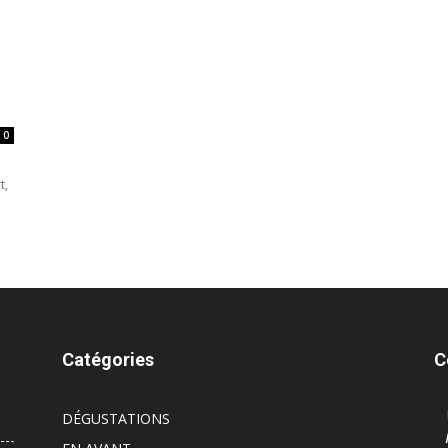
0
s
t,
Catégories
C
DÉGUSTATIONS