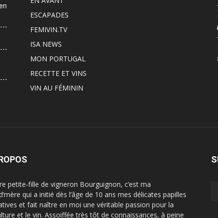
EN AVANT
 en
ESCAPADES
FEMIVIN.TV
ISA NEWS
MON PORTUGAL
RECETTE ET VINS
VIN AU FÉMININ
PROPOS
S
ère petite-fille de vigneron Bourguignon, c’est ma
d’mère qui a initié dès l’âge de 10 ans mes délicates papilles
atives et fait naître en moi une véritable passion pour la
ulture et le vin. Assoiffée très tôt de connaissances, à peine