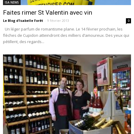
ISA NEWS
Faites rimer St Valentin avec vin
Le Blog d’Isabelle Forêt
-
9 février 2013
0
Un léger parfum de romantisme plane. Le 14 février prochain, les
flèches de Cupidon atteindront des milliers d’amoureux. Des yeux qui
pétillent, des regards...