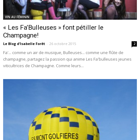
VIN AU FÉMININ
« Les Fa’Bulleuses » font pétiller le
Champagne!
Le Blog d’Isabelle Forêt
-
26 octobre 2015
2
Fa'... comme un air de musique, Bulleuses... comme une flûte de
champagne, partagez la passion qui anime Les Fa'bulleuses jeunes
viticultrices de Champagne. Comme leurs...