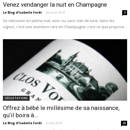
Venez vendanger la nuit en Champagne
Le Blog d’Isabelle Forêt
-
28 août 2019
0
Se retrouver en pleine nuit, avec ou sans clair de lune, dans les
vignes, c'est une aventure rare en Champagne, c'est ce que propose...
DÉGUSTATIONS
Offrez à bébé le millésime de sa naissance,
qu’il boira à...
Le Blog d’Isabelle Forêt
-
6 mai 2019
28