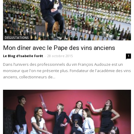
DÉGUSTATIONS
Mon dîner avec le Pape des vins anciens
Le Blog d’Isabelle Forêt
-
28 octobre 2015
1
Dans l’univers des professionnels du vin François Audouze est un
monsieur que l'on ne présente plus. Fondateur de l'académie des vins
anciens, collectionneurs de...