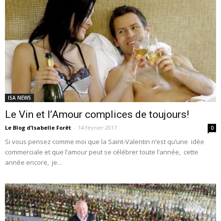
ISA NEWS
Le Vin et l’Amour complices de toujours!
Le Blog d’Isabelle Forêt
-
14 février 2017
0
Si vous pensez comme moi que la Saint-Valentin n’est qu’une idée
commerciale et que l’amour peut se célébrer toute l’année, cette
année encore, je...