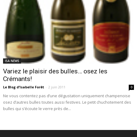
ISA NEWS
Variez le plaisir des bulles… osez les
Crémants!
Le Blog d’Isabelle Forêt
-
2 juin 2011
0
Ne vous contentez pas d’une dégustation uniquement champenoise
osez d’autres bulles toutes aussi festives. Le petit chuchotement des
bulles qui s’écoute le verre près de...