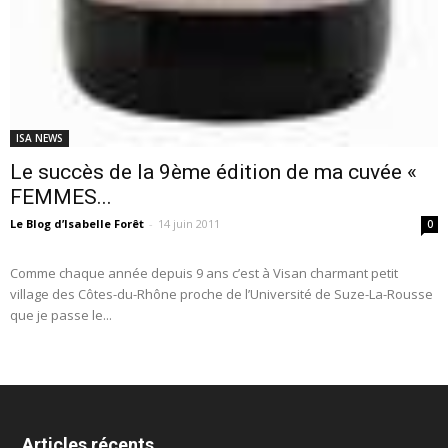
ISA NEWS
Le succès de la 9ème édition de ma cuvée «
FEMMES...
Le Blog d’Isabelle Forêt
-
14 juin 2011
0
Comme chaque année depuis 9 ans c’est à Visan charmant petit
village des Côtes-du-Rhône proche de l’Université de Suze-La-Rousse
que je passe le...
Articles récents