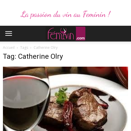
La passion du vin au Feminin !
Accueil
Tags
Catherine Olry
Tag: Catherine Olry