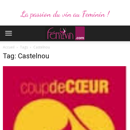
La passion du vin au Feminin !
Accueil
Tags
Castelnou
Tag: Castelnou