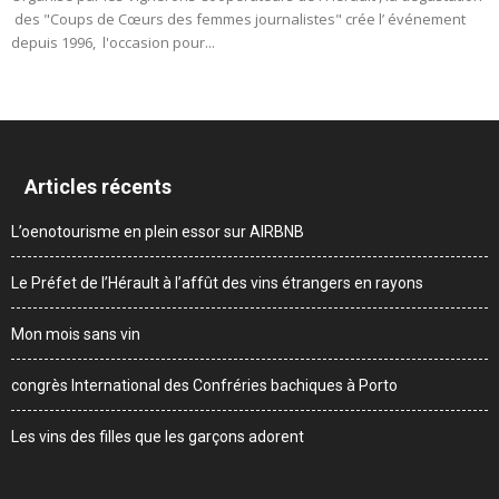
des "Coups de Cœurs des femmes journalistes" crée l’ événement
depuis 1996, l'occasion pour...
Articles récents
L’oenotourisme en plein essor sur AIRBNB
Le Préfet de l’Hérault à l’affût des vins étrangers en rayons
Mon mois sans vin
congrès International des Confréries bachiques à Porto
Les vins des filles que les garçons adorent