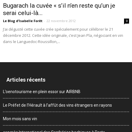
Bugarach la cuvée « s’il n’en reste qu’un je
serai celui-là...
Le Blog d’Isabelle Forêt
-
22 novembre 2012
0
J’ai dégusté cette cuvée crée spécialement pour célébrer le 21
décembre 2012. Cette idée originale, c’est Jean Pla, négociant en vin
dans le Languedoc-Roussillon,...
Articles récents
L’oenotourisme en plein essor sur AIRBNB
Le Préfet de l’Hérault à l’affût des vins étrangers en rayons
Mon mois sans vin