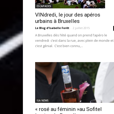
ESCAPADES
VINdredi, le jour des apéros
urbains à Bruxelles
Le Blog d’Isabelle Forêt
-
2 juillet 2015
A Bruxelles dès l’été quand on prend l’apéro le
vendredi c’est dans la rue, avec plein de monde et
c’est génial. C’est bien connu,...
ISA NEWS
« rosé au féminin »au Sofitel