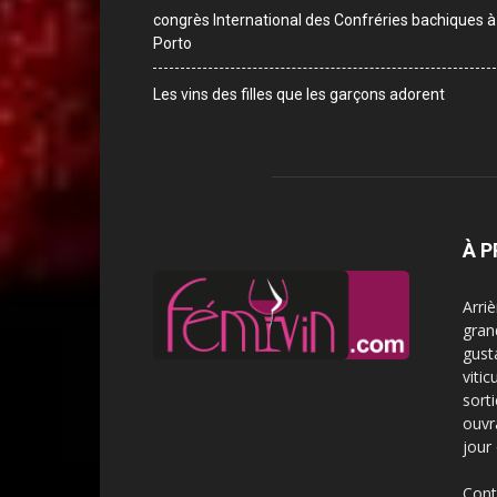
congrès International des Confréries bachiques à
Porto
Les vins des filles que les garçons adorent
À 
Arri
gran
gust
vitic
sorti
ouvra
jour 
Cont