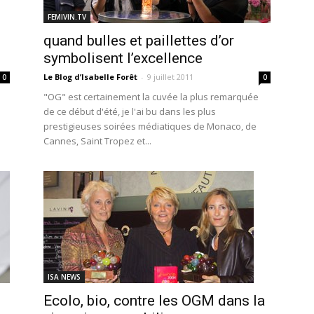
FEMIVIN.TV
quand bulles et paillettes d’or
symbolisent l’excellence
Le Blog d’Isabelle Forêt
-
9 juillet 2011
0
0
"OG" est certainement la cuvée la plus remarquée
de ce début d'été, je l'ai bu dans les plus
prestigieuses soirées médiatiques de Monaco, de
Cannes, Saint Tropez et...
ISA NEWS
Ecolo, bio, contre les OGM dans la