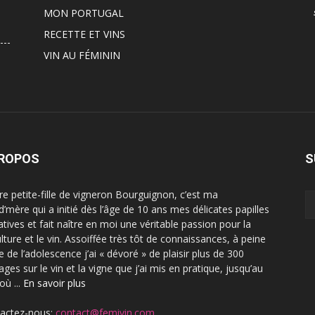
MON PORTUGAL
RECETTE ET VINS
VIN AU FÉMININ
PROPOS
S
ère petite-fille de vigneron Bourguignon, c’est ma
d’mère qui a initié dès l’âge de 10 ans mes délicates papilles
atives et fait naître en moi une véritable passion pour la
ulture et le vin. Assoiffée très tôt de connaissances, à peine
e de l’adolescence j’ai « dévoré » de plaisir plus de 300
ges sur le vin et la vigne que j’ai mis en pratique, jusqu’au
où ...
En savoir plus
actez-nous:
contact@femivin.com