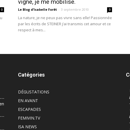
vigne, je me mobilise.
Le Blog d’Isabelle Forêt
-
3 septembre 2010
0
0
du
La nature, je ne peux pas vivre sans elle! Passionnée
par les écrits de STEINER j’ai transmis cet amour et ce
respect à mes...
Catégories
C
DÉGUSTATIONS
EN AVANT
 en
ESCAPADES
FEMIVIN.TV
ISA NEWS