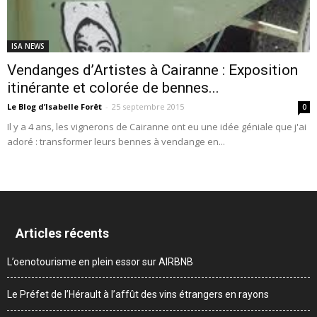
ISA NEWS
Vendanges d’Artistes à Cairanne : Exposition
itinérante et colorée de bennes...
Le Blog d’Isabelle Forêt
-
25 septembre 2015
0
Il y a 4 ans, les vignerons de Cairanne ont eu une idée géniale que j'ai
adoré : transformer leurs bennes à vendange en...
Articles récents
L’oenotourisme en plein essor sur AIRBNB
Le Préfet de l’Hérault à l’affût des vins étrangers en rayons