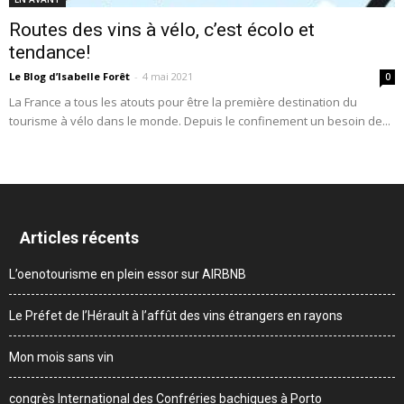
Routes des vins à vélo, c’est écolo et
tendance!
Le Blog d’Isabelle Forêt
-
4 mai 2021
0
La France a tous les atouts pour être la première destination du
tourisme à vélo dans le monde. Depuis le confinement un besoin de...
Articles récents
L’oenotourisme en plein essor sur AIRBNB
Le Préfet de l’Hérault à l’affût des vins étrangers en rayons
Mon mois sans vin
congrès International des Confréries bachiques à Porto