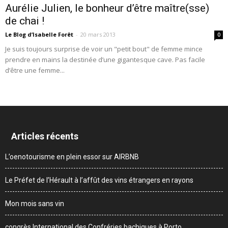
Aurélie Julien, le bonheur d’être maître(sse)
de chai !
Le Blog d’Isabelle Forêt
-
20 mars 2013
0
Je suis toujours surprise de voir un "petit bout" de femme mince
prendre en mains la destinée d’une gigantesque cave. Pas facile
d’être une femme...
Articles récents
L’oenotourisme en plein essor sur AIRBNB
Le Préfet de l’Hérault à l’affût des vins étrangers en rayons
Mon mois sans vin
congrès International des Confréries bachiques à Porto