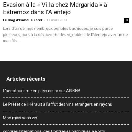
Evasion à la « Villa chez Margarida » à
Estremoz dans l’Alentejo
Le Blog d’Isabelle Forêt
-
13 mars 2023
0
Lors d’un de mes nombreux périples bachiques, je suis partie
plusieurs jours à la découverte des vignobles de l’Alentejo avec un de
mes fils...
Articles récents
L’oenotourisme en plein essor sur AIRBNB
Le Préfet de l’Hérault à l’affût des vins étrangers en rayons
Mon mois sans vin
congrès International des Confréries bachiques à Porto