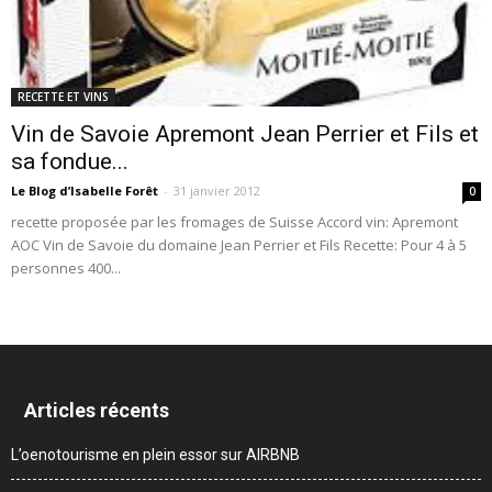
RECETTE ET VINS
Vin de Savoie Apremont Jean Perrier et Fils et
sa fondue...
Le Blog d’Isabelle Forêt
-
31 janvier 2012
0
recette proposée par les fromages de Suisse Accord vin: Apremont
AOC Vin de Savoie du domaine Jean Perrier et Fils Recette: Pour 4 à 5
personnes 400...
Articles récents
L’oenotourisme en plein essor sur AIRBNB