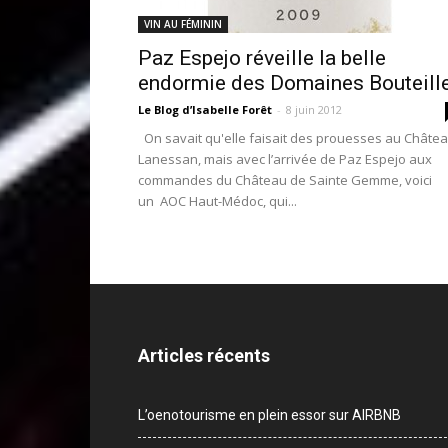
VIN AU FÉMININ
Paz Espejo réveille la belle
endormie des Domaines Bouteill
Le Blog d’Isabelle Forêt
-
8 juin 2012
On savait qu'elle faisait des prouesses au Châte
Lanessan, mais avec l’arrivée de Paz Espejo aux
commandes du Château de Sainte Gemme, voici
un AOC Haut-Médoc, qui...
Articles récents
L’oenotourisme en plein essor sur AIRBNB