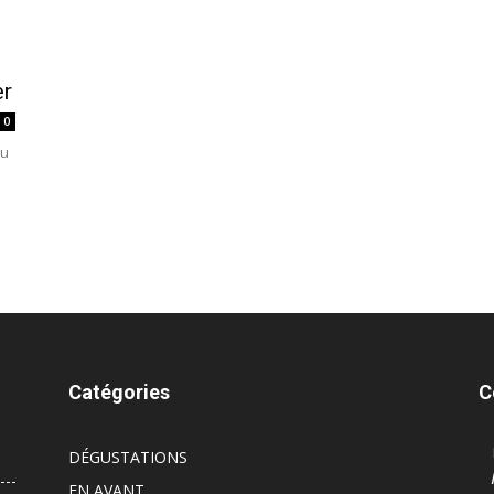
er
0
au
Catégories
C
DÉGUSTATIONS
EN AVANT