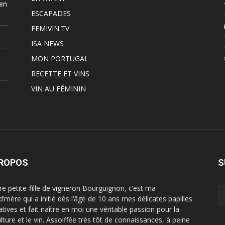
 en
ESCAPADES
FEMIVIN.TV
ISA NEWS
MON PORTUGAL
RECETTE ET VINS
VIN AU FÉMININ
PROPOS
S
ère petite-fille de vigneron Bourguignon, c’est ma
d’mère qui a initié dès l’âge de 10 ans mes délicates papilles
atives et fait naître en moi une véritable passion pour la
ulture et le vin. Assoiffée très tôt de connaissances, à peine