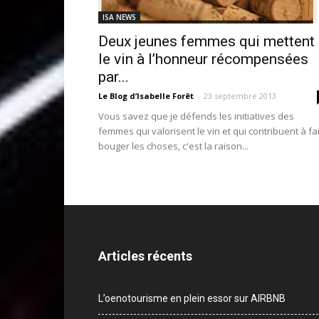
ISA NEWS
Deux jeunes femmes qui mettent
le vin à l’honneur récompensées
par...
Le Blog d’Isabelle Forêt
-
23 septembre 2013
Vous savez que je défends les initiatives des
femmes qui valorisent le vin et qui contribuent à fa
bouger les choses, c'est la raison...
Articles récents
L’oenotourisme en plein essor sur AIRBNB