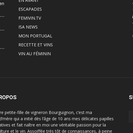
EN AVANT
 en
ESCAPADES
FEMIVIN.TV
ISA NEWS
MON PORTUGAL
RECETTE ET VINS
VIN AU FÉMININ
PROPOS
S
ère petite-fille de vigneron Bourguignon, c’est ma
d’mère qui a initié dès l’âge de 10 ans mes délicates papilles
atives et fait naître en moi une véritable passion pour la
ulture et le vin. Assoiffée très tôt de connaissances, à peine