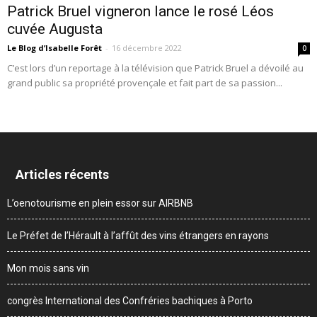
Patrick Bruel vigneron lance le rosé Léos
cuvée Augusta
Le Blog d’Isabelle Forêt
-
16 décembre 2022
0
C’est lors d’un reportage à la télévision que Patrick Bruel a dévoilé au
grand public sa propriété provençale et fait part de sa passion...
Articles récents
L’oenotourisme en plein essor sur AIRBNB
Le Préfet de l’Hérault à l’affût des vins étrangers en rayons
Mon mois sans vin
congrès International des Confréries bachiques à Porto