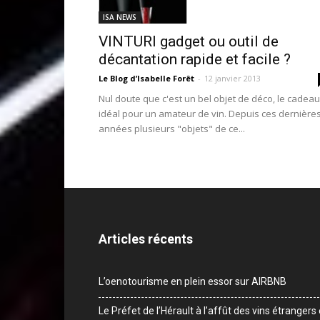
ISA NEWS
VINTURI gadget ou outil de
décantation rapide et facile ?
Le Blog d’Isabelle Forêt
-
12 janvier 2013
Nul doute que c'est un bel objet de déco, le cadeau
idéal pour un amateur de vin. Depuis ces dernière
années plusieurs "objets" de ce...
Articles récents
L’oenotourisme en plein essor sur AIRBNB
Le Préfet de l’Hérault à l’affût des vins étrangers