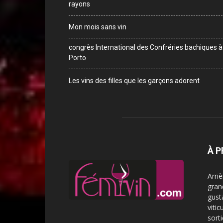
rayons
Mon mois sans vin
congrès International des Confréries bachiques à
Porto
Les vins des filles que les garçons adorent
À 
Arri
gran
gust
vitic
sorti